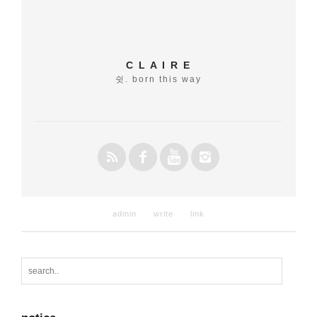
C L A I R E
쉿. born this way
admin
write
link